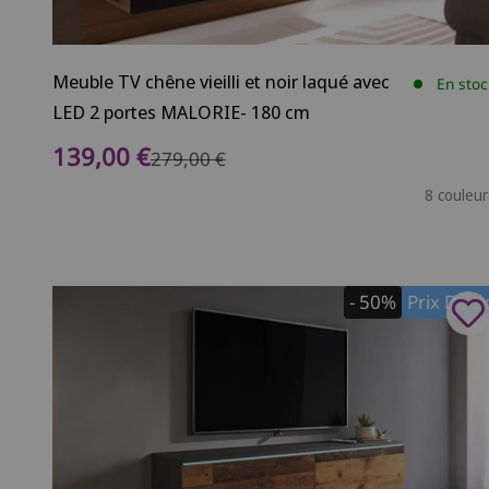
Meuble TV chêne vieilli et noir laqué avec
En stoc
LED 2 portes MALORIE- 180 cm
Prix de vente
139,00 €
Prix normal
279,00 €
8 couleur
- 50%
Prix Dou