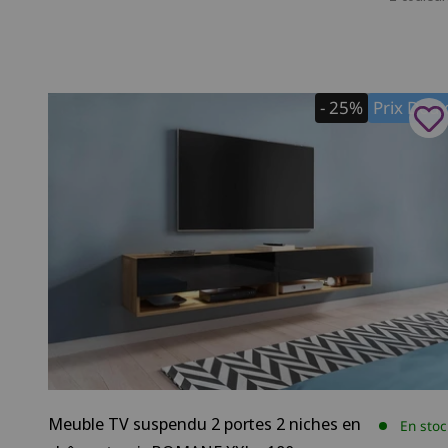
- 25%
Prix Dou
Meuble TV suspendu 2 portes 2 niches en
En stoc