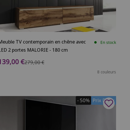
Meuble TV contemporain en chêne avec
En stock
LED 2 portes MALORIE - 180 cm
Prix de vente
139,00 €
Prix normal
279,00 €
8 couleurs
- 50%
Prix Doux