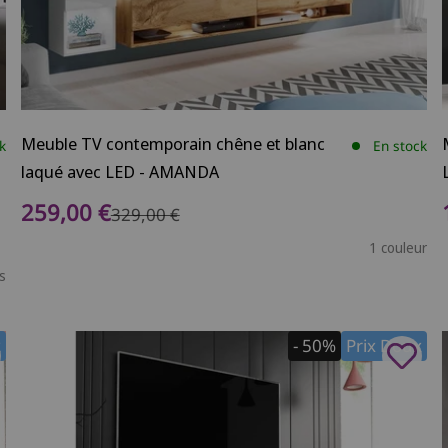
Meuble TV contemporain chêne et blanc
k
En stock
laqué avec LED - AMANDA
Prix de vente
259,00 €
Prix normal
329,00 €
1 couleur
s
x
- 50%
Prix Doux