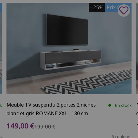
x
- 25%
Prix Doux
Meuble TV suspendu 2 portes 2 niches
k
En stock
blanc et gris ROMANE XXL - 180 cm
Prix de vente
149,00 €
Prix normal
199,00 €
s
6 couleurs