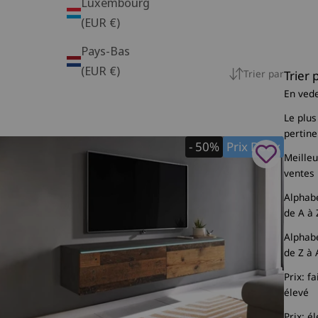
Luxembourg
(EUR €)
Pays-Bas
(EUR €)
Trier par
Trier 
En ved
Le plus
pertine
- 50%
Prix Doux
Meille
ventes
Alphab
de A à 
Alphab
de Z à 
Prix: fa
élevé
Prix: é