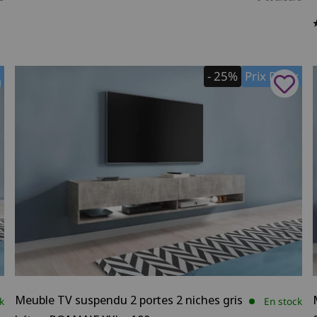
x
- 25%
Prix Doux
Meuble TV suspendu 2 portes 2 niches gris
k
En stock