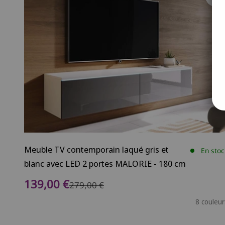
Meuble TV contemporain laqué gris et
En stoc
blanc avec LED 2 portes MALORIE - 180 cm
Prix de vente
139,00 €
Prix normal
279,00 €
8 couleur