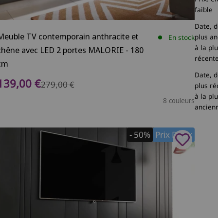
faible
Date, d
Meuble TV contemporain anthracite et
plus a
En stock
à la pl
chêne avec LED 2 portes MALORIE - 180
récent
cm
Date, d
Prix de vente
139,00 €
Prix normal
279,00 €
plus ré
à la pl
8 couleurs
ancien
- 50%
Prix Doux