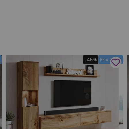
x
- 46%
Prix Doux