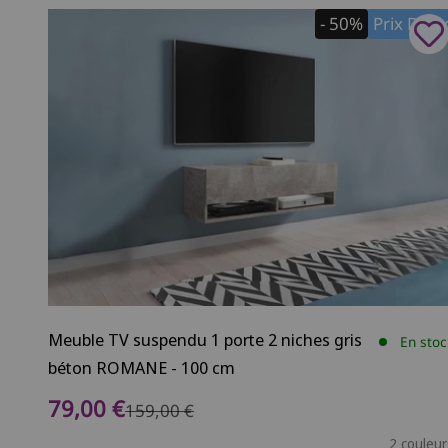
- 50%
Prix Dou
Meuble TV suspendu 1 porte 2 niches gris
En stoc
béton ROMANE - 100 cm
Prix de vente
79,00 €
Prix normal
159,00 €
2 couleur