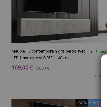
Meuble TV contemporain gris béton avec
En stoc
LED 2 portes MALORIE - 140 cm
Prix de vente
109,00 €
Prix normal
199,00 €
1 couleu
- 50%
Prix Dou