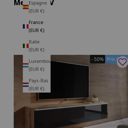
Meubles TV
Espagne
(EUR €)
France
(EUR €)
Italie
(EUR €)
- 50%
Prix Dou
Luxembourg
(EUR €)
Pays-Bas
(EUR €)