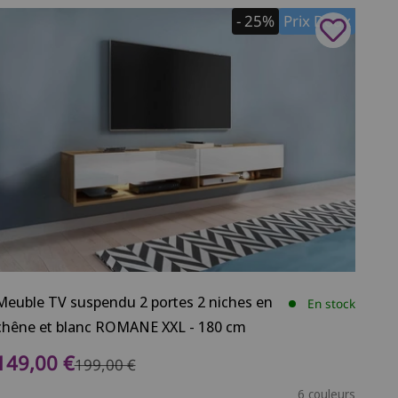
- 25%
Prix Doux
Meuble TV suspendu 2 portes 2 niches en
En stock
chêne et blanc ROMANE XXL - 180 cm
Prix de vente
149,00 €
Prix normal
199,00 €
6 couleurs