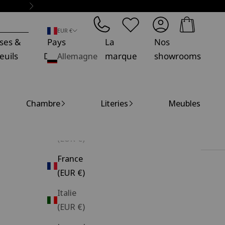
Suivant
Panier
EUR €
ses &
Pays
La
Nos
euils
Décoration
Allemagne
marque
showrooms
(EUR €)
Belgique
Chambre
Literies
Meubles
(EUR €)
Espagne
(EUR €)
France
(EUR €)
Italie
(EUR €)