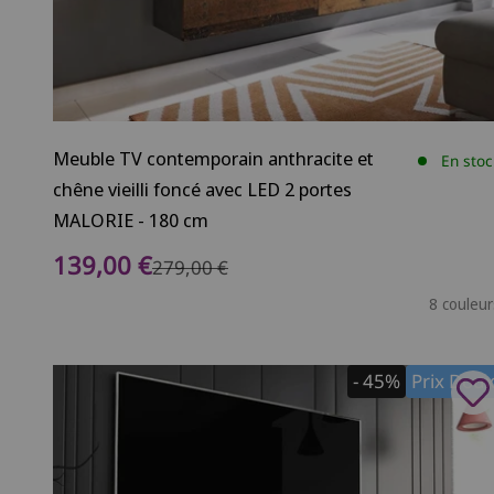
Meuble TV contemporain anthracite et
En stoc
chêne vieilli foncé avec LED 2 portes
MALORIE - 180 cm
Prix de vente
139,00 €
Prix normal
279,00 €
8 couleur
- 45%
Prix Dou