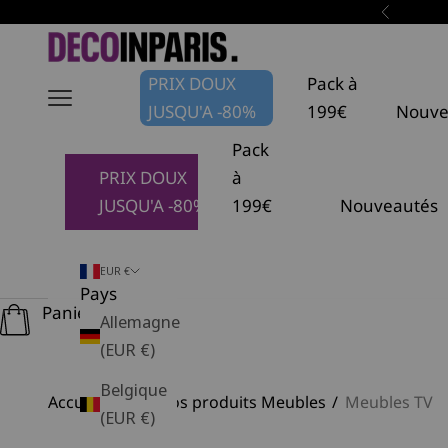
Passer au contenu
Précéden
DécoInParis
PRIX DOUX
Pack à
JUSQU'A -80%
199€
Nouve
Pack
PRIX DOUX
à
JUSQU'A -80%
199€
Nouveautés
EUR €
Pays
Panier
Allemagne
(EUR €)
Belgique
Accueil
Tous nos produits Meubles
Meubles TV
(EUR €)