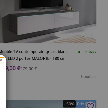
Meuble TV contemporain gris et blanc
En stock
avec LED 2 portes MALORIE - 180 cm
Prix de vente
139,00 €
Prix normal
279,00 €
8 couleurs
- 50%
Prix Doux