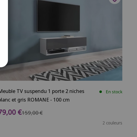
Meuble TV suspendu 1 porte 2 niches
En stock
blanc et gris ROMANE - 100 cm
Prix de vente
79,00 €
Prix normal
159,00 €
2 couleurs