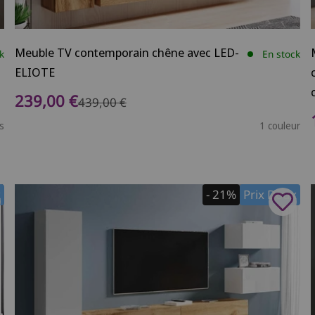
Meuble TV contemporain chêne avec LED-
k
En stock
ELIOTE
Prix de vente
239,00 €
Prix normal
439,00 €
s
1 couleur
x
- 21%
Prix Doux