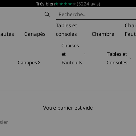
★★★★★
★★★★★
Très bien
(5224 avis)
t
Tables et
Chai
autés
Canapés
consoles
Chambre
Faut
Chaises
et
Tables et
Canapés
Fauteuils
Consoles
Votre panier est vide
sier