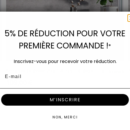
5% DE RÉDUCTION POUR VOTRE
PREMIÈRE COMMANDE !
*
Inscrivez-vous pour recevoir votre réduction.
Sommier tapissier 70 x 190 cm + 4 pieds
En stock
Email
Prix de vente
109,00 €
r
1 couleur
M’INSCRIRE
NON, MERCI