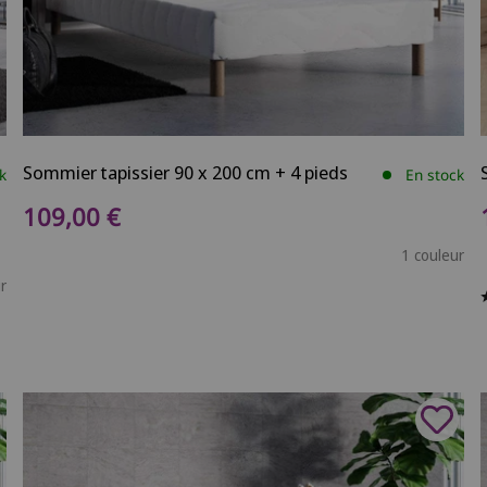
Sommier tapissier 90 x 200 cm + 4 pieds
k
En stock
Prix de vente
109,00 €
1 couleur
r