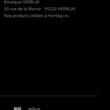
Boutique HERBLAY
50 rue de la Marne 95220 HERBLAY
uvent de fixations permettant d'ajouter
Nos produits visibles à Herblay
ici
it en bois ou en tissu naturel.