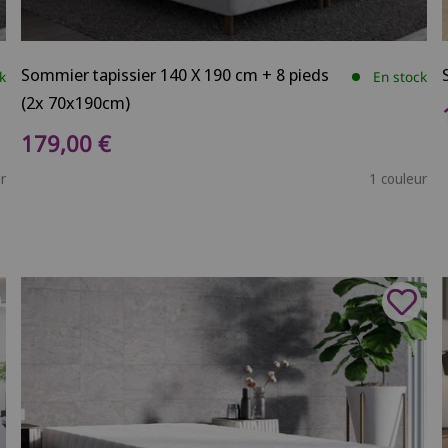
Sommier tapissier 140 X 190 cm + 8 pieds
k
En stock
(2x 70x190cm)
Prix de vente
179,00 €
r
1 couleur