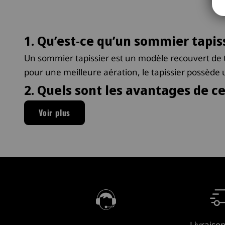
1. Qu’est-ce qu’un sommier tapiss
Un sommier tapissier est un modèle recouvert de t
pour une meilleure aération, le tapissier possède
2. Quels sont les avantages de c
Ce type de sommier tapissier présente plusieurs ava
Voir plus
idéal pour les dormeurs recherchant un sommier off
apporte une touche décorative à la chambre et peut
robuste, ce qui en fait un choix durable pour un u
3. Est-il compatible avec tous le
Oui, le sommier tapissier est compatible avec la p
polyvalent pour toute literie. Toutefois, il est pa
matelas en latex, un sommier à lattes est recommand
Livraiso