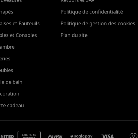
 ?
napés
Politique de confidentialité
ont compatibles avec des têtes de lit. Ils disposent so
ue et le confort de l’ensemble, surtout pour les têtes de l
aises et Fauteuils
Politique de gestion des cookies
bles et Consoles
Plan du site
ambre
eries
ubles
lle de bain
coration
rte cadeau
AMERICAN