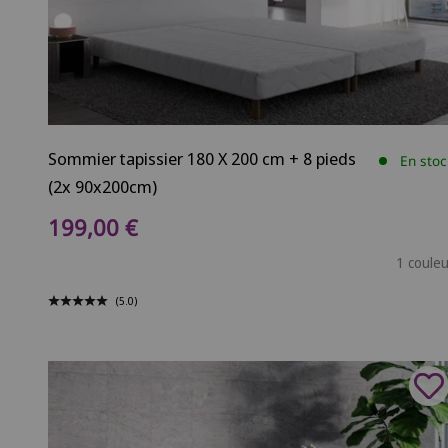
Sommier tapissier 180 X 200 cm + 8 pieds
En stoc
(2x 90x200cm)
Prix de vente
199,00 €
1 couleu
(5.0)