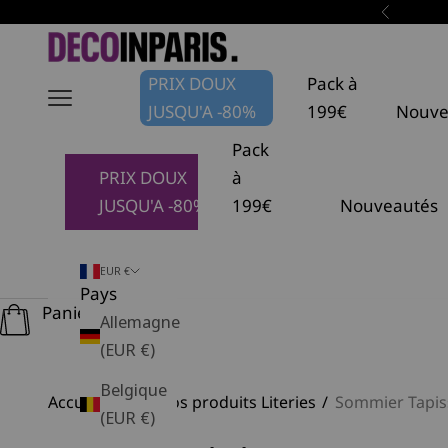
Passer au contenu
Précéden
DécoInParis
PRIX DOUX
Pack à
JUSQU'A -80%
199€
Nouve
Pack
PRIX DOUX
à
JUSQU'A -80%
199€
Nouveautés
EUR €
Pays
Panier
Allemagne
(EUR €)
Belgique
Accueil
Tous nos produits Literies
Sommier Tapis
(EUR €)