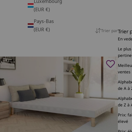
Luxembourg
(EUR €)
Pays-Bas
(EUR €)
Trier par
Trier 
En ved
Le plus
pertine
Meille
ventes
Alphab
de A à 
Alphab
de Z à 
Prix: fa
élevé
Prix: é