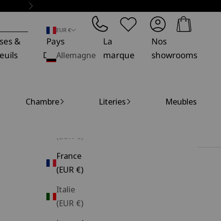
Suivant
Panier
EUR €
ses &
Pays
La
Nos
euils
Décoration
Allemagne
marque
showrooms
(EUR €)
Belgique
Chambre
Literies
Meubles
(EUR €)
Espagne
(EUR €)
France
(EUR €)
Italie
(EUR €)