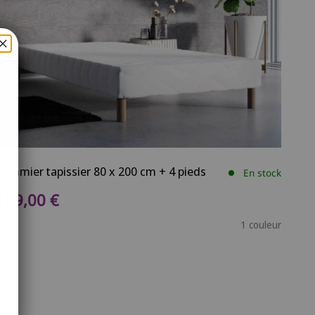
Sommier tapissier 80 x 200 cm + 4 pieds
En stock
Prix de vente
109,00 €
1 couleur