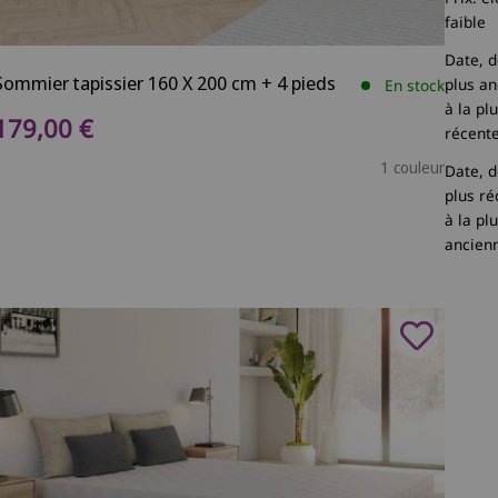
faible
Date, d
Sommier tapissier 160 X 200 cm + 4 pieds
plus a
En stock
à la pl
Prix de vente
179,00 €
récent
1 couleur
Date, d
plus ré
à la pl
ancien