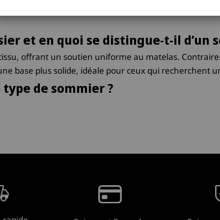
ier et en quoi se distingue-t-il d’un 
issu, offrant un soutien uniforme au matelas. Contraire
 une base plus solide, idéale pour ceux qui recherchent
e type de sommier ?
ntages pour améliorer la qualité de votre literie : Confo
rant fermeté et stabilité pour un sommeil de qualité. Es
 s'harmoniser avec le style de votre lit ou de votre matel
sage quotidien.
s types de matelas ?
lupart des matelas, tels que ceux en ressorts, mousse, o
rticulièrement recommandé pour les matelas à ressorts, car
é pour favoriser une meilleure circulation de l'air et ven
n rapide