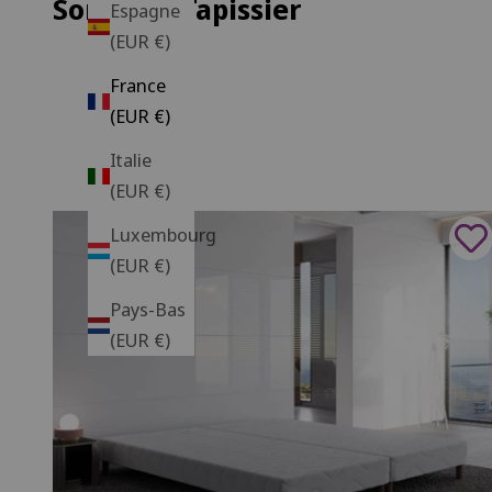
Sommier Tapissier
Espagne
(EUR €)
France
(EUR €)
Italie
(EUR €)
Luxembourg
(EUR €)
Pays-Bas
(EUR €)