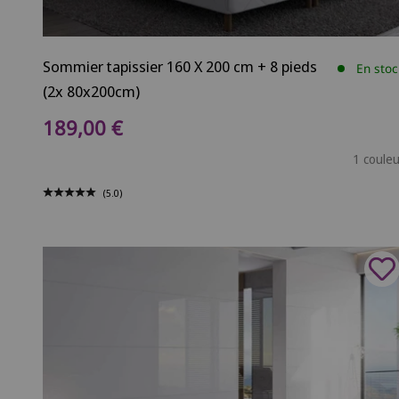
Sommier tapissier 160 X 200 cm + 8 pieds
En stoc
(2x 80x200cm)
Prix de vente
189,00 €
1 couleu
(5.0)