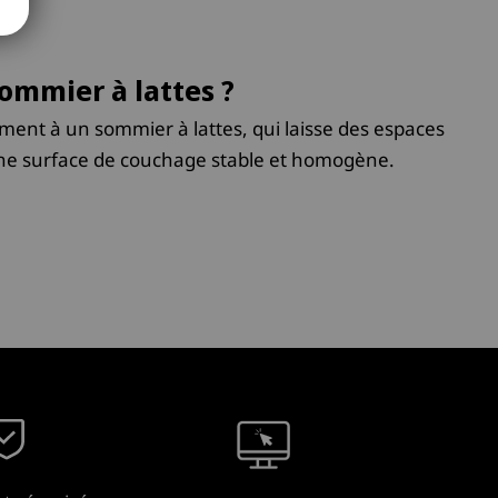
sommier à lattes ?
ment à un sommier à lattes, qui laisse des espaces
 une surface de couchage stable et homogène.
rt et fermeté : Il fournit un soutien uniforme,
thétique : Avec son revêtement en tissu, il
as. Durabilité : Sa structure est souvent plus
u à mémoire de forme, ce qui en fait un choix
 il soutient parfaitement leur structure. Pour les
tilation, surtout pour les lits en bois.