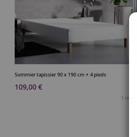
Sommier tapissier 90 x 190 cm + 4 pieds
Prix de vente
109,00 €
1 couleu