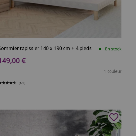
Sommier tapissier 140 x 190 cm + 4 pieds
En stock
Prix de vente
149,00 €
1 couleur
(4.5)