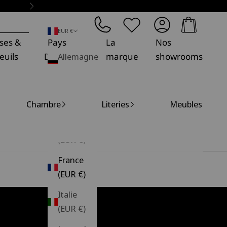
Suivant
Panier
EUR €
ses &
Pays
La
Nos
euils
Décoration
Allemagne
marque
showrooms
(EUR €)
Belgique
Chambre
Literies
Meubles
(EUR €)
Espagne
(EUR €)
France
(EUR €)
Italie
(EUR €)