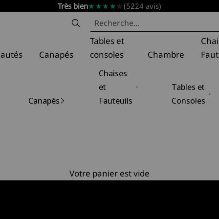
★★★★★
★★★★★
Très bien
(5224 avis)
t
Tables et
Chai
autés
Canapés
consoles
Chambre
Faut
Chaises
et
Tables et
Canapés
Fauteuils
Consoles
Votre panier est vide
gn
orain — DecoInParis