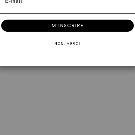
M’INSCRIRE
.
NON, MERCI
- 42%
Prix Doux