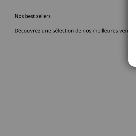
Nos best sellers
Découvrez une sélection de nos meilleures ventes
- 25%
Prix Doux