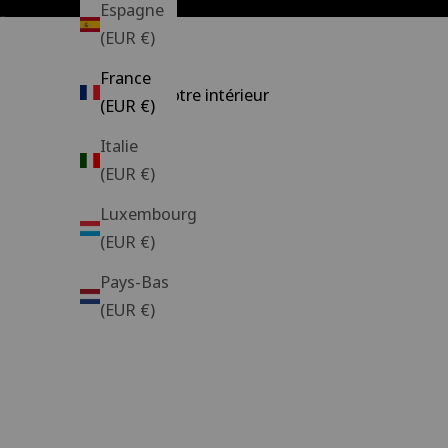
Espagne
Aller à l'élément 1
Aller à l'élément 2
Aller à l'élément 3
Aller à l'élément 4
(EUR €)
France
Décorez votre intérieur
(EUR €)
Italie
Canapés
Tab
(EUR €)
Luxembourg
(EUR €)
Pays-Bas
(EUR €)