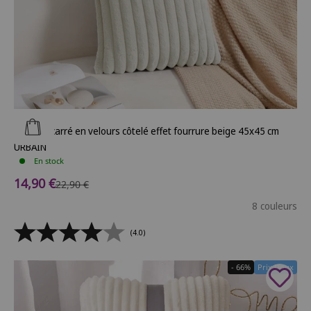
Ajouter au panier
Coussin carré en velours côtelé effet fourrure beige 45x45 cm
URBAIN
En stock
Prix de vente
14,90 €
Prix normal
22,90 €
8 couleurs
(4.0)
- 66%
Prix Doux