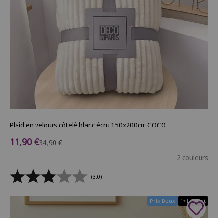
Plaid en velours côtelé blanc écru 150x200cm COCO
Prix de vente
11,90 €
Prix normal
34,90 €
2 couleurs
(3.0)
Prix Doux
1+1 Offert