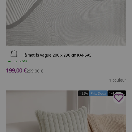
Ajouter au panier
Tapis gris à motifs vague 200 x 290 cm KANSAS
En stock
Prix de vente
199,00 €
Prix normal
299,00 €
1 couleur
- 35%
Prix Doux
1+1 Offert