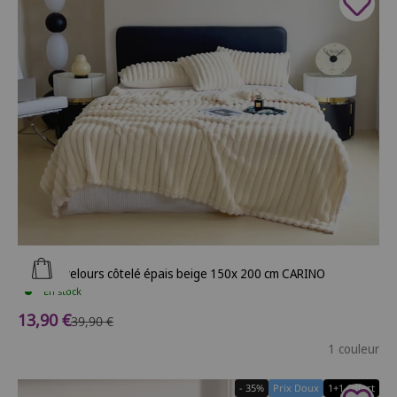
Ajouter au panier
Plaid en velours côtelé épais beige 150x 200 cm CARINO
En stock
Prix de vente
13,90 €
Prix normal
39,90 €
1 couleur
- 35%
Prix Doux
1+1 Offert