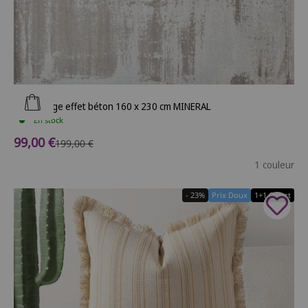
Ajouter au panier
Tapis beige effet béton 160 x 230 cm MINERAL
En stock
Prix de vente
99,00 €
Prix normal
199,00 €
1 couleur
- 23%
Prix Doux
1+1 Offert