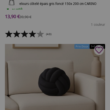
Ajouter au panier
Plaid en velours côtelé épais gris foncé 150x 200 cm CARINO
En stock
Prix de vente
13,90 €
Prix normal
39,90 €
1 couleur
(4.0)
Prix Doux
1+1 Offert