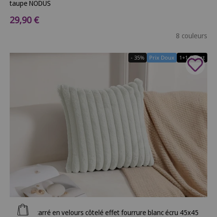
taupe NODUS
Prix de vente
29,90 €
8 couleurs
- 35%
Prix Doux
1+1 Offert
Ajouter au panier
Coussin carré en velours côtelé effet fourrure blanc écru 45x45