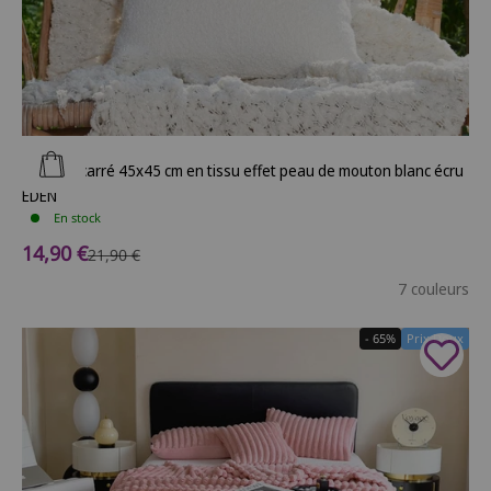
Ajouter au panier
Coussin carré 45x45 cm en tissu effet peau de mouton blanc écru
EDEN
En stock
Prix de vente
14,90 €
Prix normal
21,90 €
7 couleurs
- 65%
Prix Doux