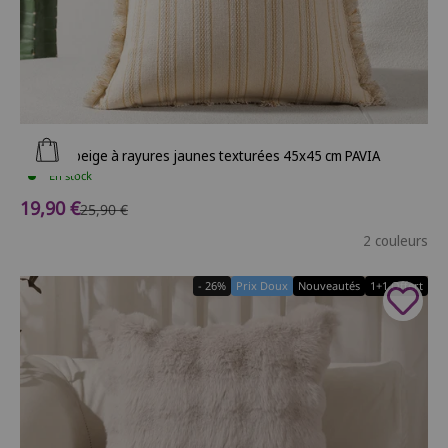
Ajouter au panier
Coussin beige à rayures jaunes texturées 45x45 cm PAVIA
En stock
Prix de vente
19,90 €
Prix normal
25,90 €
2 couleurs
- 26%
Prix Doux
Nouveautés
1+1 Offert