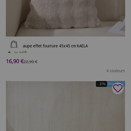
Ajouter au panier
Coussin taupe effet fourrure 45x45 cm KAELA
En stock
Prix de vente
16,90 €
Prix normal
22,90 €
4 couleurs
- 37%
Prix Doux