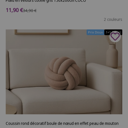
Plaid en velours côtelé gris 150x200cm COCO
Prix de vente
11,90 €
Prix normal
34,90 €
2 couleurs
Prix Doux
1+1 Offert
Coussin rond décoratif boule de nœud en effet peau de mouton