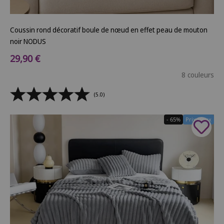
Coussin rond décoratif boule de nœud en effet peau de mouton
noir NODUS
Prix de vente
29,90 €
8 couleurs
(5.0)
- 65%
Prix Doux