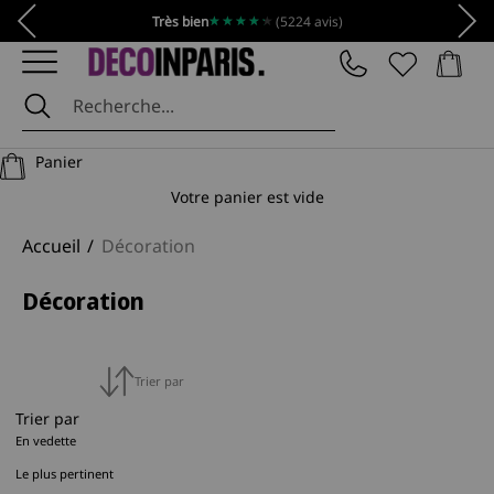
Passer au contenu
Précédent
Suiv
★★★★★
★★★★★
Très bien
(5224 avis)
Panier
DécoInParis
Panier
Votre panier est vide
Accueil
Décoration
Décoration
Trier par
Trier par
En vedette
Le plus pertinent