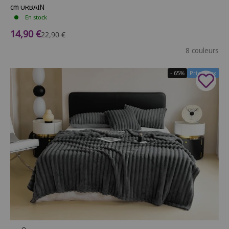
cm URBAIN
En stock
Prix de vente
14,90 €
Prix normal
22,90 €
8 couleurs
- 65%
Prix Doux