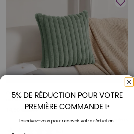
Coussin carré en velours côtelé effet fourrure vert d'eau 45x45
5% DE RÉDUCTION POUR VOTRE
cm URBAIN
PREMIÈRE COMMANDE !
*
Prix de vente
14,90 €
Prix normal
22,90 €
8 couleurs
Inscrivez-vous pour recevoir votre réduction.
(5.0)
Email