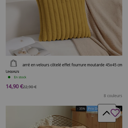
Ajouter au panier
Coussin carré en velours côtelé effet fourrure moutarde 45x45 cm
URBAIN
En stock
Prix de vente
14,90 €
Prix normal
22,90 €
8 couleurs
- 35%
Prix Doux
1+1 Offert