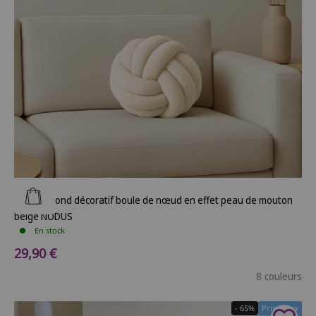
Ajouter au panier
Coussin rond décoratif boule de nœud en effet peau de mouton
beige NODUS
En stock
Prix de vente
29,90 €
8 couleurs
- 65%
Prix Doux