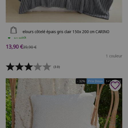
Ajouter au panier
Plaid en velours côtelé épais gris clair 150x 200 cm CARINO
En stock
Prix de vente
13,90 €
Prix normal
39,90 €
1 couleur
(3.0)
- 32%
Prix Doux
1+1 Offert