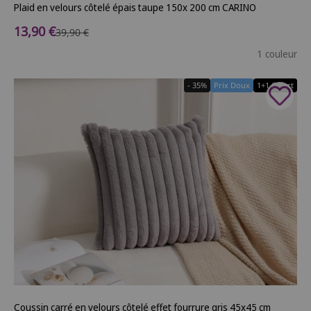
Plaid en velours côtelé épais taupe 150x 200 cm CARINO
Prix de vente
13,90 €
Prix normal
39,90 €
1 couleur
- 35%
Prix Doux
1+1 Offert
Coussin carré en velours côtelé effet fourrure gris 45x45 cm