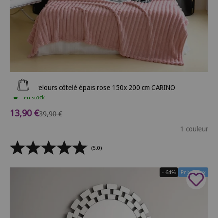
Ajouter au panier
Plaid en velours côtelé épais rose 150x 200 cm CARINO
En stock
Prix de vente
13,90 €
Prix normal
39,90 €
1 couleur
(5.0)
- 64%
Prix Doux