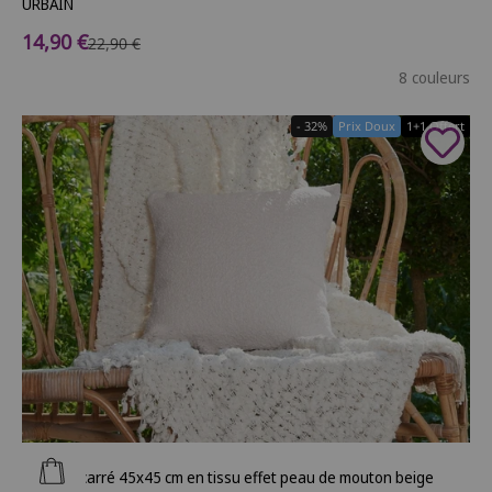
URBAIN
Prix de vente
14,90 €
Prix normal
22,90 €
8 couleurs
- 32%
Prix Doux
1+1 Offert
Ajouter au panier
Coussin carré 45x45 cm en tissu effet peau de mouton beige