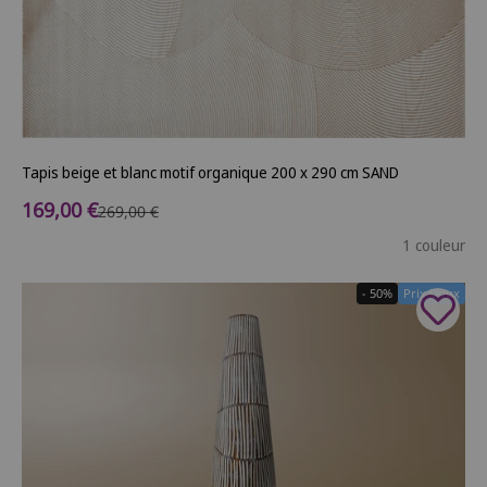
Tapis beige et blanc motif organique 200 x 290 cm SAND
Prix de vente
169,00 €
Prix normal
269,00 €
1 couleur
- 50%
Prix Doux