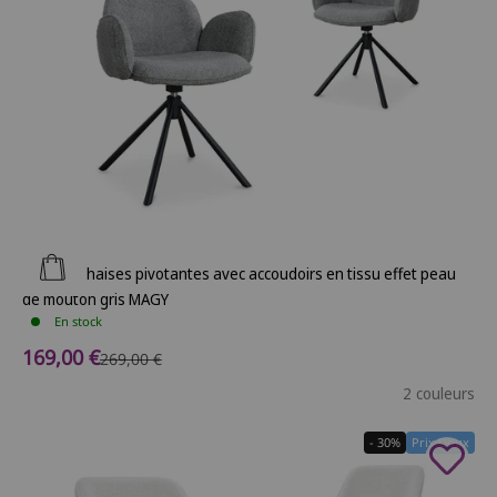
Ajouter au panier
Lot de 2 chaises pivotantes avec accoudoirs en tissu effet peau
de mouton gris MAGY
En stock
Prix de vente
169,00 €
Prix normal
269,00 €
2 couleurs
- 30%
Prix Doux