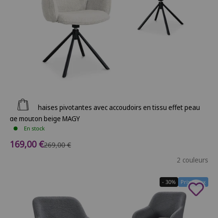
Ajouter au panier
Lot de 2 chaises pivotantes avec accoudoirs en tissu effet peau
de mouton beige MAGY
En stock
Prix de vente
169,00 €
Prix normal
269,00 €
2 couleurs
- 30%
Prix Doux