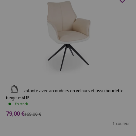
Ajouter au panier
Chaise pivotante avec accoudoirs en velours et tissu bouclette
beige ISALIE
En stock
Prix de vente
79,00 €
Prix normal
169,00 €
1 couleur