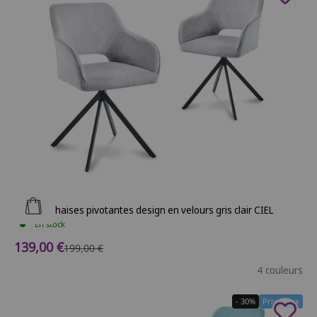
Ajouter au panier
Lot de 2 chaises pivotantes design en velours gris clair CIEL
En stock
Prix de vente
139,00 €
Prix normal
199,00 €
4 couleurs
- 30%
Prix Doux