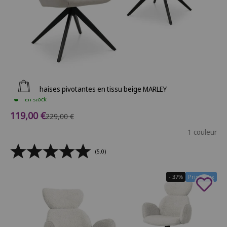
Ajouter au panier
Lot de 2 chaises pivotantes en tissu beige MARLEY
En stock
Prix de vente
119,00 €
Prix normal
229,00 €
1 couleur
(5.0)
- 37%
Prix Doux