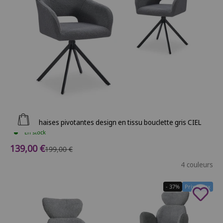
Ajouter au panier
Lot de 2 chaises pivotantes design en tissu bouclette gris CIEL
En stock
Prix de vente
139,00 €
Prix normal
199,00 €
4 couleurs
- 37%
Prix Doux