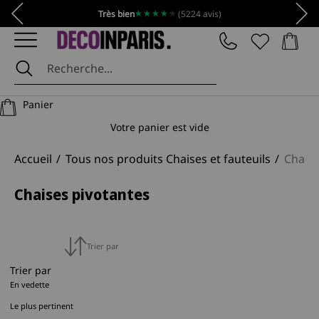
Passer au contenu
Précédent
Suiv
★★★★★
★★★★★
Très bien
(5224 avis)
Panier
DécoInParis
Panier
Votre panier est vide
Accueil
Tous nos produits Chaises et fauteuils
Chaise
Chaises pivotantes
Trier par
Trier par
En vedette
Le plus pertinent