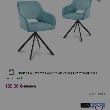
Ajouter au panier
Lot de 2 chaises pivotantes design en velours vert d'eau CIEL
En stock
Prix de vente
139,00 €
Prix normal
199,00 €
4 couleurs
- 53%
Prix Doux