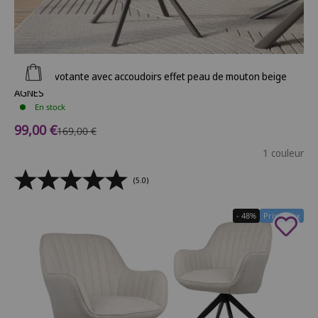
Ajouter au panier
Chaise pivotante avec accoudoirs effet peau de mouton beige
AGNES
En stock
Prix de vente
99,00 €
Prix normal
169,00 €
1 couleur
(5.0)
- 48%
Prix Doux