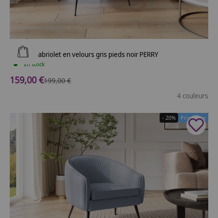
Ajouter au panier
Fauteuil cabriolet en velours gris pieds noir PERRY
En stock
Prix de vente
159,00 €
Prix normal
199,00 €
4 couleurs
- 20%
Prix Doux