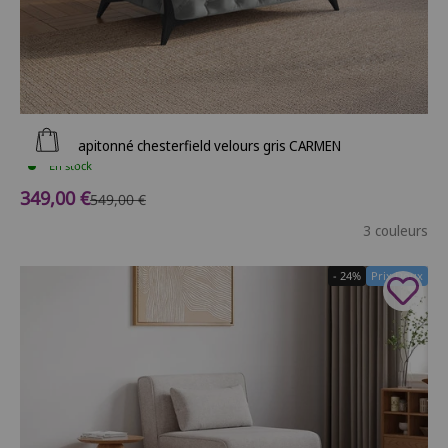
Ajouter au panier
Fauteuil capitonné chesterfield velours gris CARMEN
En stock
Prix de vente
349,00 €
Prix normal
549,00 €
3 couleurs
- 24%
Prix Doux