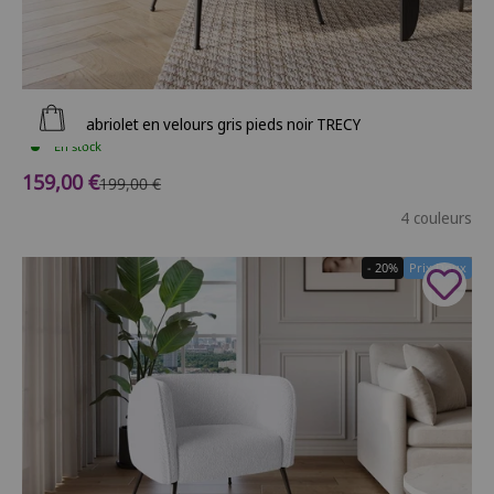
Ajouter au panier
Fauteuil cabriolet en velours gris pieds noir TRECY
En stock
Prix de vente
159,00 €
Prix normal
199,00 €
4 couleurs
- 20%
Prix Doux