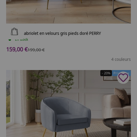
Ajouter au panier
Fauteuil cabriolet en velours gris pieds doré PERRY
En stock
Prix de vente
159,00 €
Prix normal
199,00 €
4 couleurs
- 20%
Prix Doux