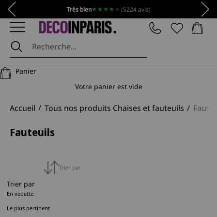
Passer au contenu
Précédent
Suiv
★★★★★
★★★★★
Très bien
(5224 avis)
Panier
DécoInParis
Panier
Votre panier est vide
Accueil
Tous nos produits Chaises et fauteuils
Fauteu
Fauteuils
Trier par
Trier par
En vedette
Le plus pertinent