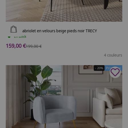
Ajouter au panier
Fauteuil cabriolet en velours beige pieds noir TRECY
En stock
Prix de vente
159,00 €
Prix normal
199,00 €
4 couleurs
- 20%
Prix Doux