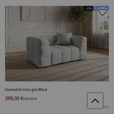
- 33%
Prix Doux
Fauteuil en tissu gris BELLA
Prix de vente
399,00 €
Prix normal
599,00 €
5 couleurs