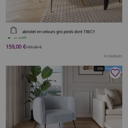
Ajouter au panier
Fauteuil cabriolet en velours gris pieds doré TRECY
En stock
Prix de vente
159,00 €
Prix normal
199,00 €
4 couleurs
- 20%
Prix Doux