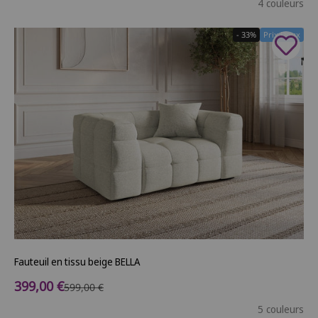
4 couleurs
- 33%
Prix Doux
Fauteuil en tissu beige BELLA
Prix de vente
399,00 €
Prix normal
599,00 €
5 couleurs