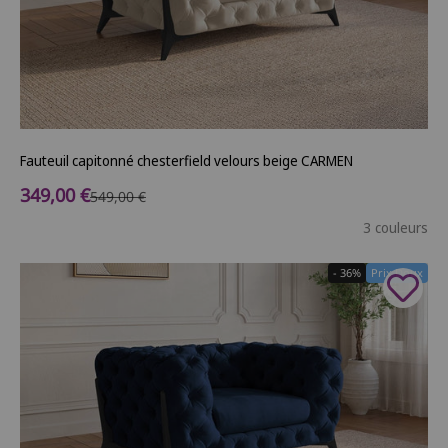
Fauteuil capitonné chesterfield velours beige CARMEN
Prix de vente
349,00 €
Prix normal
549,00 €
3 couleurs
- 36%
Prix Doux