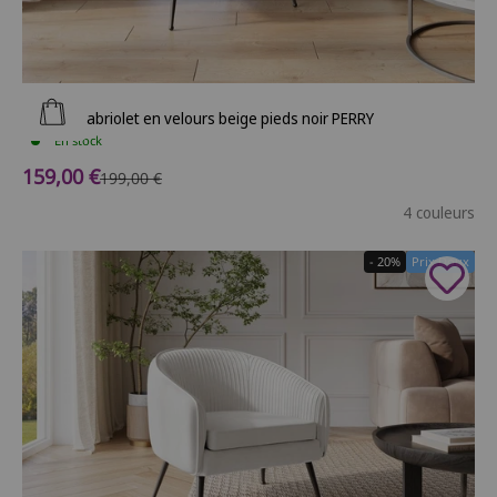
Ajouter au panier
Fauteuil cabriolet en velours beige pieds noir PERRY
En stock
Prix de vente
159,00 €
Prix normal
199,00 €
4 couleurs
- 20%
Prix Doux