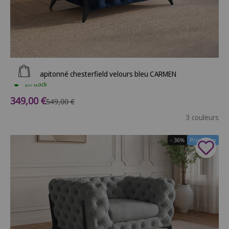
Ajouter au panier
Fauteuil capitonné chesterfield velours bleu CARMEN
En stock
Prix de vente
349,00 €
Prix normal
549,00 €
3 couleurs
- 36%
Prix Doux