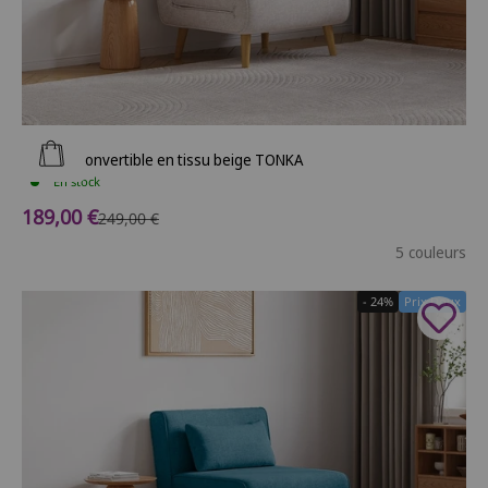
Ajouter au panier
Fauteuil convertible en tissu beige TONKA
En stock
Prix de vente
189,00 €
Prix normal
249,00 €
5 couleurs
- 24%
Prix Doux