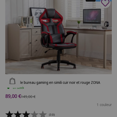
Ajouter au panier
Fauteuil de bureau gaming en simili cuir noir et rouge ZONA
En stock
Prix de vente
89,00 €
Prix normal
149,00 €
1 couleur
(3.0)