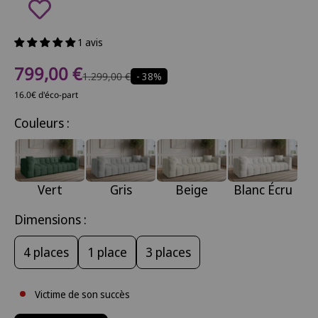
1 avis
Prix de vente
799,00 €
Prix normal
1.299,00 €
- 38%
16.0€ d'éco-part
Couleurs :
Vert
Gris
Beige
Blanc Écru
Dimensions :
4 places
1 place
3 places
Victime de son succès