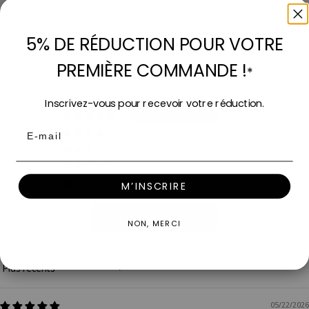
5% DE RÉDUCTION POUR VOTRE
Avis Clients
PREMIÈRE COMMANDE !
*
5.00 sur 5
Basé sur 1 avis
Inscrivez-vous pour recevoir votre réduction.
1
Email
0
0
0
0
M’INSCRIRE
Écrire un avis
NON, MERCI
Sort by
05/22/2026