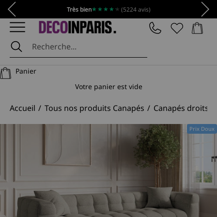
Passer au contenu
Précédent
Suiv
★★★★★
★★★★★
Très bien
(5224 avis)
Panier
DécoInParis
Panier
Votre panier est vide
Accueil
Tous nos produits Canapés
Canapés droits
Prix Doux