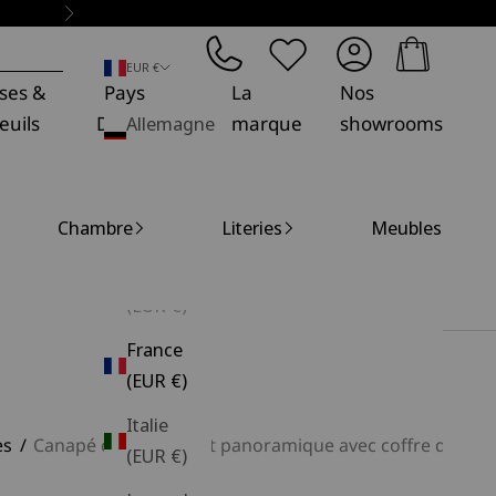
Suivant
Panier
EUR €
ses &
Pays
La
Nos
euils
Décoration
Allemagne
marque
showrooms
(EUR €)
Belgique
Chambre
Literies
Meubles
(EUR €)
Espagne
(EUR €)
France
(EUR €)
Italie
es
Canapé convertible et panoramique avec coffre de rang
(EUR €)