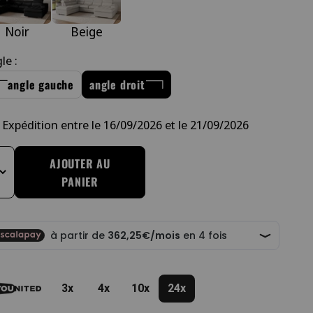
Noir
Beige
le :
angle gauche
angle droit
Expédition entre le 16/09/2026 et le 21/09/2026
AJOUTER AU
anger la quantité
PANIER
3x
4x
10x
24x