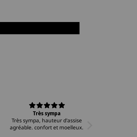
Très sympa
Nous faisons une 
Très sympa, hauteur d'assise
depuis que n
gréable. confort et moelleux.
Nous faisons une 
depuis que nous 