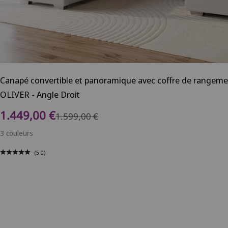
Canapé convertible et panoramique avec coffre de rangemen
OLIVER - Angle Droit
Prix de vente
1.449,00 €
Prix normal
1.599,00 €
3 couleurs
(5.0)