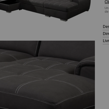
Cl
Un 
de
Des
Dim
Liv