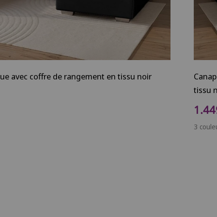
ue avec coffre de rangement en tissu noir
Canapé
tissu 
Prix
1.44
3 coule