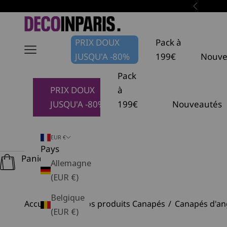
Passer au contenu
Précéden
DécoInParis
PRIX DOUX
Pack à
JUSQU'A -80%
199€
Nouve
Pack
PRIX DOUX
à
JUSQU'A -80%
199€
Nouveautés
EUR €
Pays
Panier
Allemagne
(EUR €)
Belgique
Accueil
Tous nos produits Canapés
Canapés d'an
(EUR €)