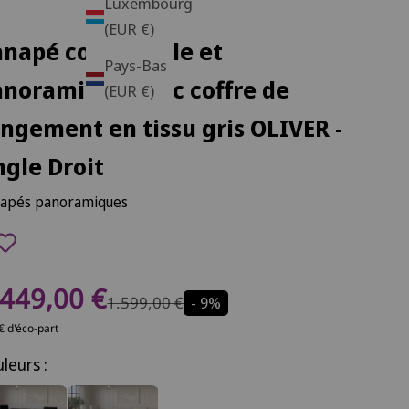
Luxembourg
(EUR €)
anapé convertible et
Pays-Bas
anoramique avec coffre de
(EUR €)
ngement en tissu gris OLIVER -
gle Droit
apés panoramiques
rix de vente
.449,00 €
Prix normal
1.599,00 €
- 9%
€ d'éco-part
leurs :