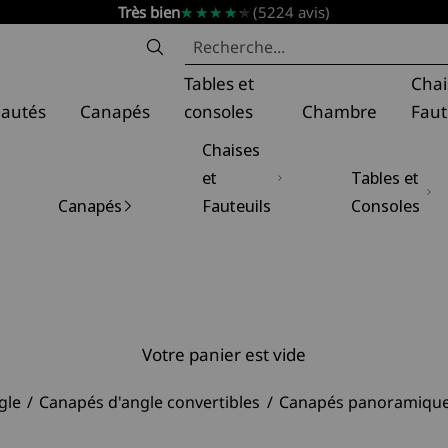
★★★★★
★★★★★
Très bien
(5224 avis)
t
Tables et
Chai
autés
Canapés
consoles
Chambre
Faut
Chaises
et
Tables et
Canapés
Fauteuils
Consoles
Votre panier est vide
gle
Canapés d'angle convertibles
Canapés panoramiqu