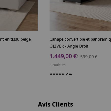
t en tissu beige
Canapé convertible et panoramiq
OLIVER - Angle Droit
Prix de vente
1.449,00 €
Prix normal
1.599,00 €
3 couleurs
(5.0)
Avis Clients