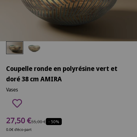
Coupelle ronde en polyrésine vert et
doré 38 cm AMIRA
Vases
Prix de vente
27,50 €
Prix normal
55,00 €
- 50%
0.0€ d'éco-part