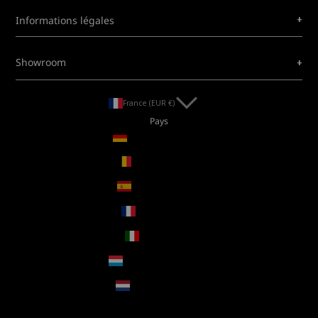
+
Informations légales
+
Showroom
France (EUR €)
Pays
Allemagne (EUR €)
Belgique (EUR €)
Espagne (EUR €)
France (EUR €)
Italie (EUR €)
Luxembourg (EUR €)
Pays-Bas (EUR €)