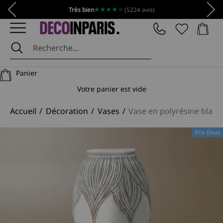
Passer au contenu
Précédent
Suiv
★★★★★
★★★★★
Très bien
(5224 avis)
Panier
DécoInParis
Panier
Votre panier est vide
Accueil
Décoration
Vases
Vase en polyrésine bla
Prix Doux