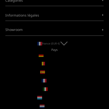
+
Catégories
+
Informations légales
+
Showroom
France (EUR €)
Pays
Allemagne (EUR €)
Belgique (EUR €)
Espagne (EUR €)
France (EUR €)
Italie (EUR €)
Luxembourg (EUR €)
Pays-Bas (EUR €)