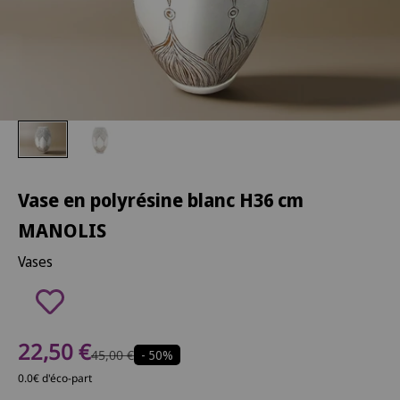
Vase en polyrésine blanc H36 cm
MANOLIS
Vases
Prix de vente
22,50 €
Prix normal
45,00 €
- 50%
0.0€ d'éco-part