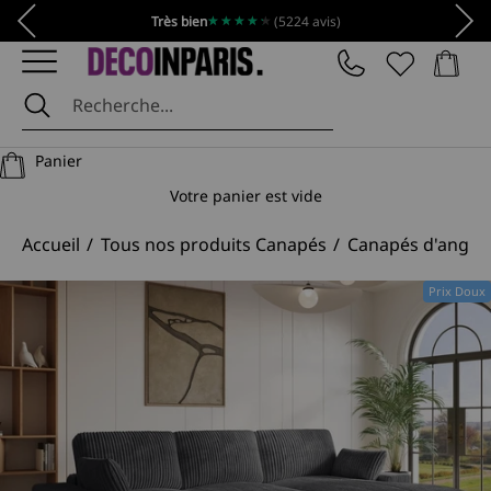
Passer au contenu
Précédent
Suiv
★★★★★
★★★★★
Très bien
(5224 avis)
Panier
DécoInParis
Panier
Votre panier est vide
Accueil
Tous nos produits Canapés
Canapés d'angle
Prix Doux