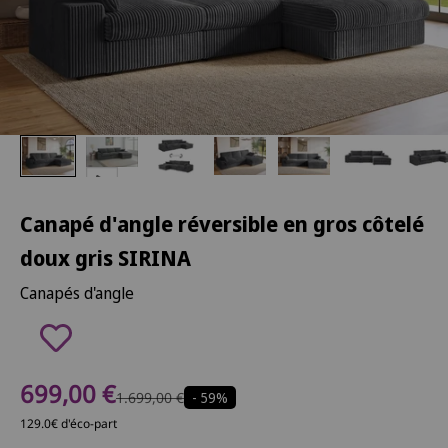
Canapé d'angle réversible en gros côtelé
doux gris SIRINA
Canapés d'angle
Prix de vente
699,00 €
Prix normal
1.699,00 €
- 59%
129.0€ d'éco-part