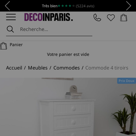
Passer au contenu
Précédent
Suiv
★★★★★
★★★★★
Très bien
(5224 avis)
Panier
DécoInParis
Panier
Votre panier est vide
Accueil
Meubles
Commodes
Commode 4 tiroirs en
Prix Doux