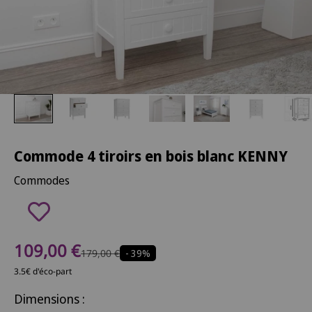
Commode 4 tiroirs en bois blanc KENNY
Commodes
Prix de vente
109,00 €
Prix normal
179,00 €
- 39%
3.5€ d'éco-part
Dimensions :