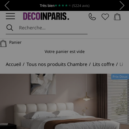
Passer au contenu
Précédent
Suiv
★★★★★
★★★★★
Très bien
(5224 avis)
Panier
DécoInParis
Panier
Votre panier est vide
Accueil
Tous nos produits Chambre
Lits coffre
Lit 
Prix Doux