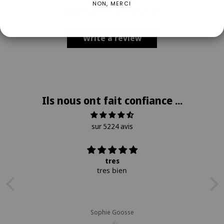
NON, MERCI
Soyez le premier à écrire un avis
Write a review
Ils nous ont fait confiance ...
sur 5224 avis
tres
tres bien
Sophie Goosse