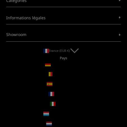
+
Catégories
+
Informations légales
+
Showroom
France (EUR €)
Pays
Allemagne (EUR €)
Belgique (EUR €)
Espagne (EUR €)
France (EUR €)
Italie (EUR €)
Luxembourg (EUR €)
Pays-Bas (EUR €)