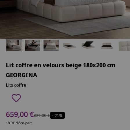
Lit coffre en velours beige 180x200 cm
GEORGINA
Lits coffre
Prix de vente
659,00 €
Prix normal
829,00 €
- 21%
18.0€ d'éco-part