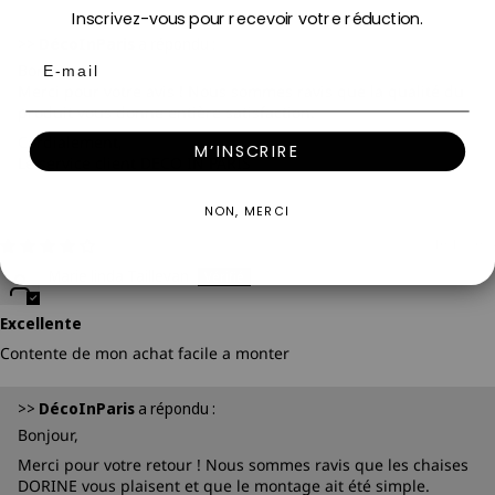
Inscrivez-vous pour recevoir votre réduction.
>>
DécoInParis
a répondu :
Email
Bonjour,
Merci pour votre avis ! Nous sommes ravis que la qualité du
produit vous donne entière satisfaction.
Cordialement,
M’INSCRIRE
Le service client DECO IN PARIS
NON, MERCI
10/18/2025
Marie linda Taillevan
Excellente
Contente de mon achat facile a monter
>>
DécoInParis
a répondu :
Bonjour,
Merci pour votre retour ! Nous sommes ravis que les chaises
DORINE vous plaisent et que le montage ait été simple.