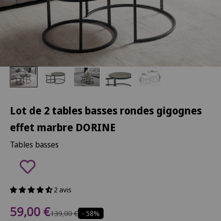
Lot de 2 tables basses rondes gigognes
effet marbre DORINE
Tables basses
2 avis
Prix de vente
59,00 €
Prix normal
139,00 €
- 58%