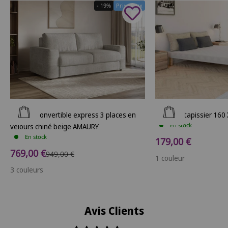
- 19%
Prix Doux
Ajouter au panier
Ajouter au panier
Canapé convertible express 3 places en
Sommier tapissier 160 
En stock
velours chiné beige AMAURY
En stock
Prix de vente
179,00 €
Prix de vente
769,00 €
Prix normal
949,00 €
1 couleur
3 couleurs
Avis Clients