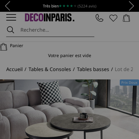
Passer au contenu
Précédent
Suiv
★★★★★
★★★★★
Très bien
(5224 avis)
Panier
DécoInParis
Panier
Votre panier est vide
Accueil
Tables & Consoles
Tables basses
Lot de 2 
Prix Doux