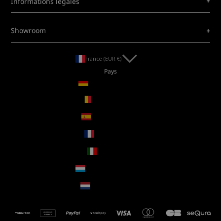
+
Informations légales
+
Showroom
France (EUR €)
Pays
Allemagne (EUR €)
Belgique (EUR €)
Espagne (EUR €)
France (EUR €)
Italie (EUR €)
Luxembourg (EUR €)
Pays-Bas (EUR €)
AMERICAN
EXPRESS