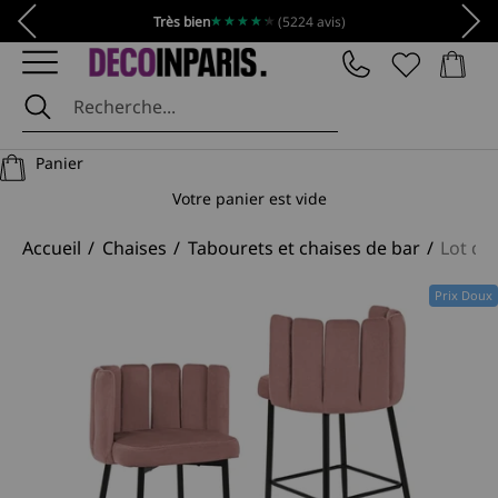
Passer au contenu
Précédent
Suiv
★★★★★
★★★★★
Très bien
(5224 avis)
Panier
DécoInParis
Panier
Votre panier est vide
Accueil
Chaises
Tabourets et chaises de bar
Lot de
Prix Doux