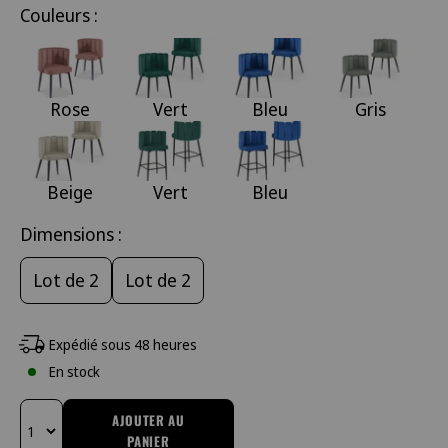
Couleurs :
Rose
Vert
Bleu
Gris
Beige
Vert
Bleu
Dimensions :
Lot de 2
Lot de 2
Expédié sous 48 heures
En stock
AJOUTER AU
PANIER
Changer la quantité