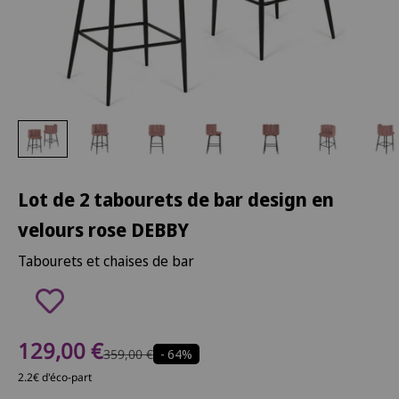
Lot de 2 tabourets de bar design en
velours rose DEBBY
Tabourets et chaises de bar
Prix de vente
129,00 €
Prix normal
359,00 €
- 64%
2.2€ d'éco-part