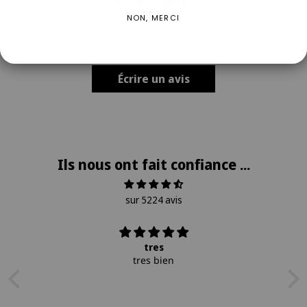
Avis Clients
NON, MERCI
Soyez le premier à écrire un avis
Écrire un avis
Ils nous ont fait confiance ...
sur 5224 avis
tres
tres bien