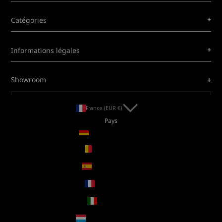
+
Catégories
+
Informations légales
+
Showroom
France (EUR €)
Pays
Allemagne (EUR €)
Belgique (EUR €)
Espagne (EUR €)
France (EUR €)
Italie (EUR €)
Luxembourg (EUR €)