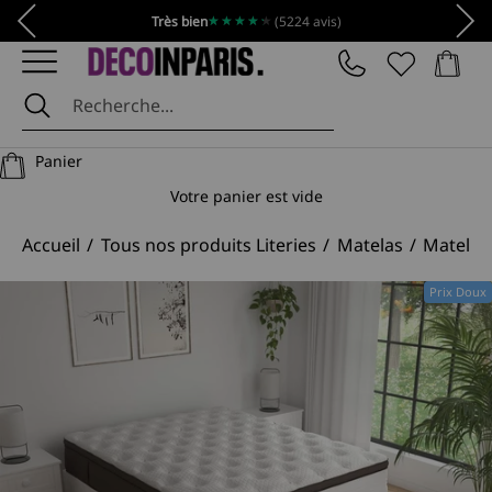
Passer au contenu
Précédent
Suiv
★★★★★
★★★★★
Très bien
(5224 avis)
Panier
DécoInParis
Panier
Votre panier est vide
Accueil
Tous nos produits Literies
Matelas
Matelas
Prix Doux