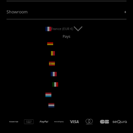
+
Showroom
France (EUR €)
Pays
Allemagne (EUR €)
Belgique (EUR €)
Espagne (EUR €)
France (EUR €)
Italie (EUR €)
Luxembourg (EUR €)
Pays-Bas (EUR €)
AMERICAN
EXPRESS