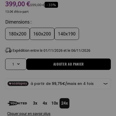
Prix de vente
399,00 €
Prix normal
599,00 €
- 33%
13.0€ d'éco-part
Dimensions :
180x200
160x200
140x190
Expédition entre le 01/11/2026 et le 06/11/2026
AJOUTER AU PANIER
Changer la quantité
3x
4x
10x
24x
Cliquer pour en savoir plus