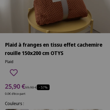
Plaid à franges en tissu effet cachemire
rouille 150x200 cm OTYS
Plaid
Prix de vente
25,90 €
Prix normal
59,90 €
- 57%
0.0€ d'éco-part
Couleurs :