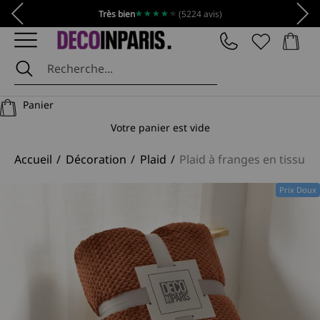
Passer au contenu
Précédent
Suiv
★★★★★
★★★★★
Très bien
(5224 avis)
Panier
DécoInParis
Panier
Votre panier est vide
Accueil
Décoration
Plaid
Plaid à franges en tissu 
Prix Doux