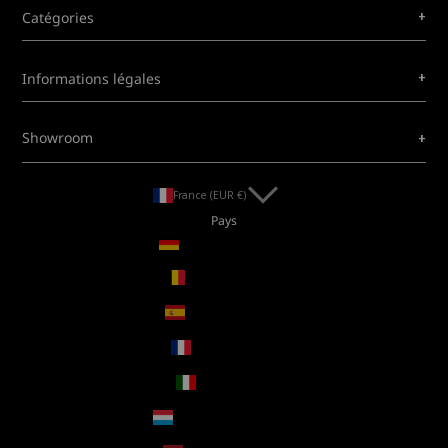
+
Catégories
+
Informations légales
+
Showroom
France (EUR €)
Pays
Allemagne (EUR €)
Belgique (EUR €)
Espagne (EUR €)
France (EUR €)
Italie (EUR €)
Luxembourg (EUR €)