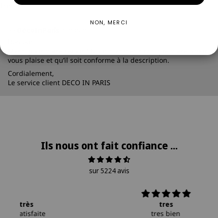
Très joli
NON, MERCI
>>
DécoInParis
a répondu :
Bonjour,
Merci pour votre retour ! Nous sommes ravis que votre achat
vous plaise et qu’il soit conforme à la description.
Cordialement,
Le service client DECO IN PARIS
Ils nous ont fait confiance ...
sur 5224 avis
tres
tres bien