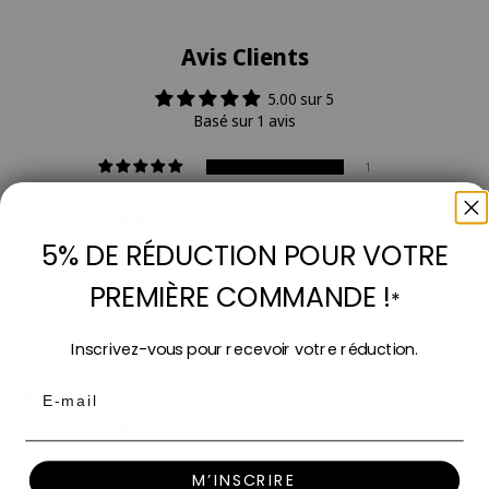
Avis Clients
5.00 sur 5
Basé sur 1 avis
1
0
0
5% DE RÉDUCTION POUR VOTRE
0
0
PREMIÈRE COMMANDE !
*
Sort by
Inscrivez-vous pour recevoir votre réduction.
Email
11/01/2025
Anonyme
Conforme à la description
M’INSCRIRE