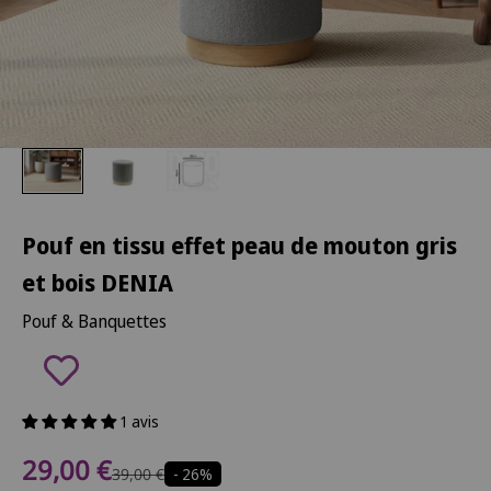
Pouf en tissu effet peau de mouton gris
et bois DENIA
Pouf & Banquettes
1 avis
Prix de vente
29,00 €
Prix normal
39,00 €
- 26%