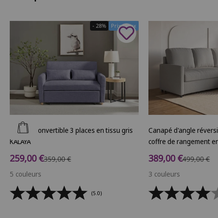
- 28%
Prix Doux
Ajouter au panier
Canapé convertible 3 places en tissu gris
Canapé d'angle réversi
KALAYA
coffre de rangement en
Prix de vente
Prix de vente
259,00 €
389,00 €
Prix normal
Prix norma
359,00 €
499,00 €
5 couleurs
3 couleurs
(5.0)