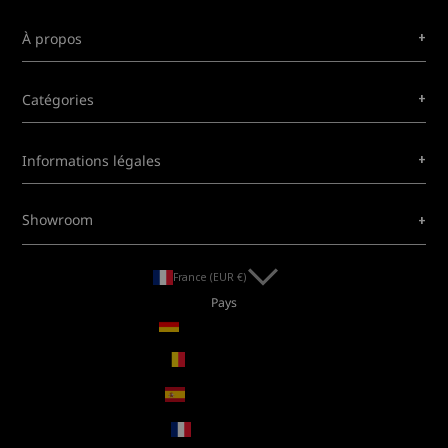
+
À propos
+
Catégories
+
Informations légales
+
Showroom
France (EUR €)
Pays
Allemagne (EUR €)
Belgique (EUR €)
Espagne (EUR €)
France (EUR €)