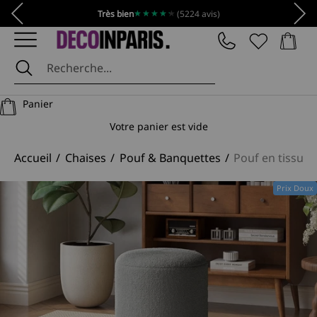
Passer au contenu
Précédent
Suiv
★★★★★
★★★★★
Très bien
(5224 avis)
Panier
DécoInParis
Panier
Votre panier est vide
Accueil
Chaises
Pouf & Banquettes
Pouf en tissu e
Prix Doux